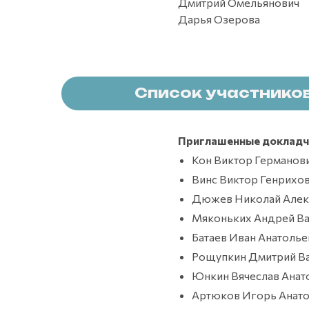
Дмитрий Омельянович
Дарья Озерова
Список участнико
Приглашенные докладч
Кон Виктор Германов
Винс Виктор Генрихо
Дюжев Николай Алек
Мяконьких Андрей В
Батаев Иван Анатоль
Рощупкин Дмитрий В
Юнкин Вячеслав Анат
Артюков Игорь Анат