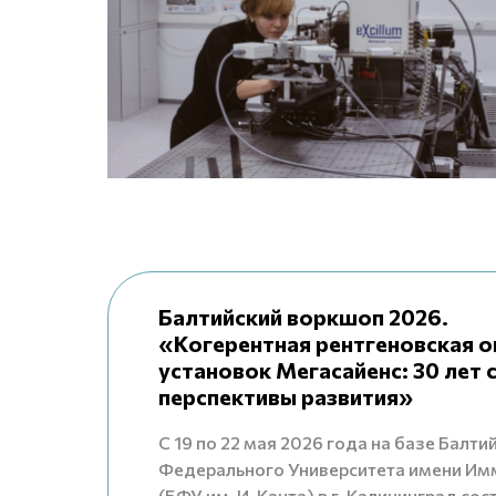
Балтийский воркшоп 2026.
«Когерентная рентгеновская о
установок Мегасайенс: 30 лет с
перспективы развития»
С 19 по 22 мая 2026 года на базе Балти
Федерального Университета имени Им
(БФУ им. И. Канта) в г. Калининград со