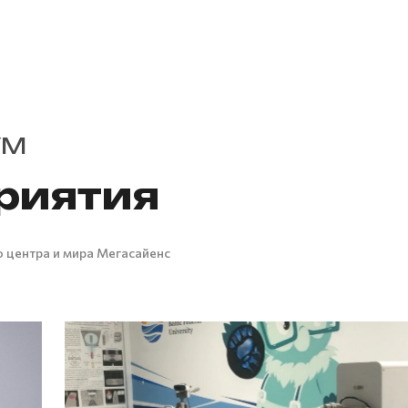
УМ
риятия
 центра и мира Мегасайенс