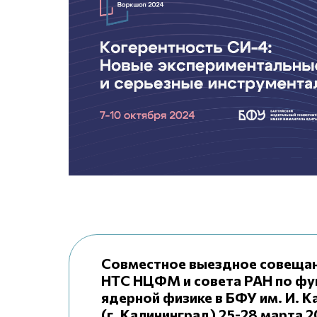
Совместное выездное совеща
НТС НЦФМ и совета РАН по ф
ядерной физике в БФУ им. И. К
(г. Калининград) 25-28 марта 2