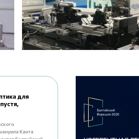
птика для
пустя,
йского
мануила Канта
стоится Балтийский