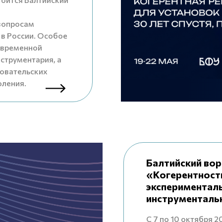
вопросам
 в России. Особое
овременной
нструментария, а
зовательских
оления.
Балтийский вор
«Когерентност
экспериментал
инструменталь
С 7 по 10 октября 2