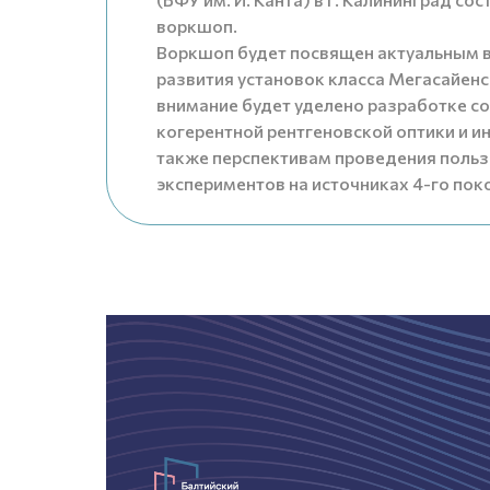
воркшоп.
Воркшоп будет посвящен актуальным 
развития установок класса Мегасайенс
внимание будет уделено разработке с
когерентной рентгеновской оптики и и
также перспективам проведения поль
экспериментов на источниках 4-го пок