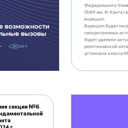
Федерального Унив
(БФУ им. И. Канта) 
воркшоп.
Воркшоп будет пос
синхротронных ист
будет уделено акт
рентгеновской опти
установок класса М
ние секции №6
ундаментальной
анта
024 г.